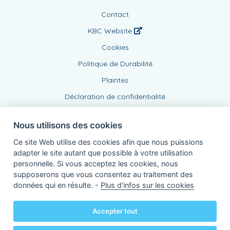
Contact
KBC Website
Cookies
Politique de Durabilité
Plaintes
Déclaration de confidentialité
Nous utilisons des cookies
Ce site Web utilise des cookies afin que nous puissions
adapter le site autant que possible à votre utilisation
personnelle. Si vous acceptez les cookies, nous
supposerons que vous consentez au traitement des
Agent lié, BE0437999639
données qui en résulte. -
Plus d'infos sur les cookies
de KBC Assurances sa
Professor Roger Van Overstraetenplein 2
3000 Louvain - Belgique
Accepter tout
TVA BE 0403.552.563 - RPR Louvain
Powered by
KBC-Agent
(
versie 3.21.0
)