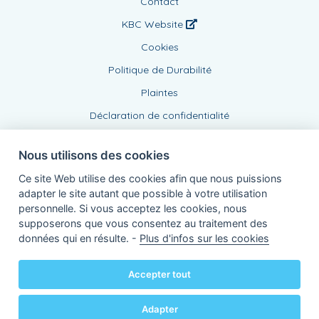
Contact
KBC Website
Cookies
Politique de Durabilité
Plaintes
Déclaration de confidentialité
Nous utilisons des cookies
Ce site Web utilise des cookies afin que nous puissions
adapter le site autant que possible à votre utilisation
personnelle. Si vous acceptez les cookies, nous
supposerons que vous consentez au traitement des
Agent lié, BE0437999639
données qui en résulte. -
Plus d'infos sur les cookies
de KBC Assurances sa
Professor Roger Van Overstraetenplein 2
3000 Louvain - Belgique
Accepter tout
TVA BE 0403.552.563 - RPR Louvain
Powered by
KBC-Agent
(
versie 3.21.0
)
Bene.be
© 2026 tous droits réservés
Adapter