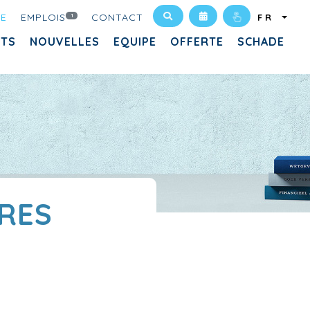
UE
EMPLOIS
CONTACT
1
FR
ITS
NOUVELLES
EQUIPE
OFFERTE
SCHADE
RES