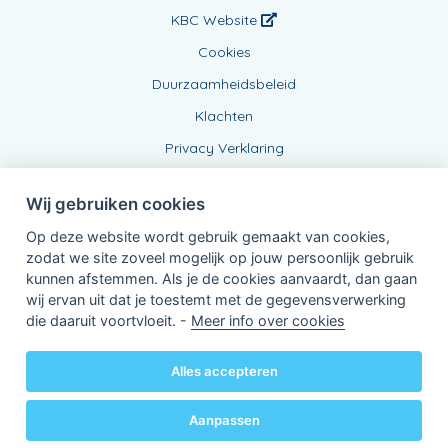
KBC Website
Cookies
Duurzaamheidsbeleid
Klachten
Privacy Verklaring
Wij gebruiken cookies
Op deze website wordt gebruik gemaakt van cookies,
zodat we site zoveel mogelijk op jouw persoonlijk gebruik
kunnen afstemmen. Als je de cookies aanvaardt, dan gaan
wij ervan uit dat je toestemt met de gegevensverwerking
Verbonden Agent, BE0437999639
die daaruit voortvloeit. -
Meer info over cookies
van KBC Verzekeringen nv
Professor Roger Van Overstraetenplein 2
3000 Leuven - Belgie
Alles accepteren
BTW BE 0403.552.563 - RPR Leuven
Powered by
KBC-Agent
(
versie 3.21.0
)
Bene.be
© 2026 alle rechten voorbehouden
Aanpassen