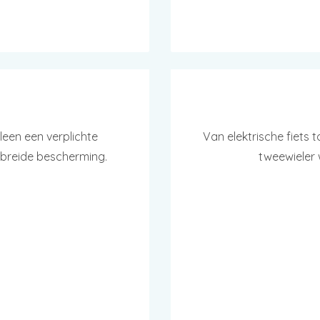
leen een verplichte
Van elektrische fiets 
gebreide bescherming.
tweewieler 
AAK