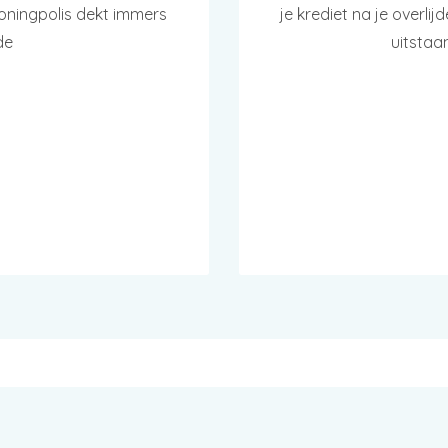
woningpolis dekt immers
je krediet na je overli
de
uitstaa
SPRAAK