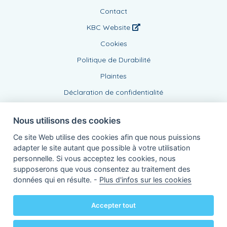
Contact
KBC Website
Cookies
Politique de Durabilité
Plaintes
Déclaration de confidentialité
Nous utilisons des cookies
Ce site Web utilise des cookies afin que nous puissions
adapter le site autant que possible à votre utilisation
personnelle. Si vous acceptez les cookies, nous
supposerons que vous consentez au traitement des
Agent lié, BE0437999639
données qui en résulte. -
Plus d'infos sur les cookies
de KBC Assurances sa
Professor Roger Van Overstraetenplein 2
3000 Louvain - Belgique
Accepter tout
TVA BE 0403.552.563 - RPR Louvain
Powered by
KBC-Agent
(
versie 3.21.0
)