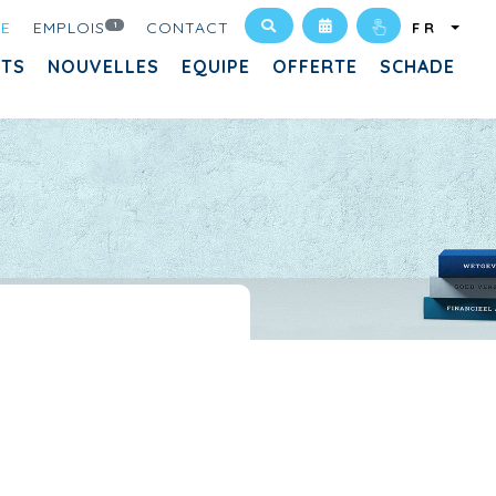
UE
EMPLOIS
CONTACT
1
FR
ITS
NOUVELLES
EQUIPE
OFFERTE
SCHADE
E