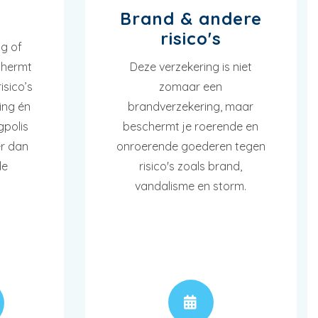
Brand & andere
risico's
g of
chermt
Deze verzekering is niet
isico’s
zomaar een
ing én
brandverzekering, maar
gpolis
beschermt je roerende en
r dan
onroerende goederen tegen
de
risico's zoals brand,
vandalisme en storm.
AFSPRAAK
JS
AFSPRAAK