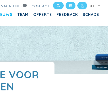
VACATURES
CONTACT
1
NL
IEUWS
TEAM
OFFERTE
FEEDBACK
SCHADE
JE VOOR
LEN