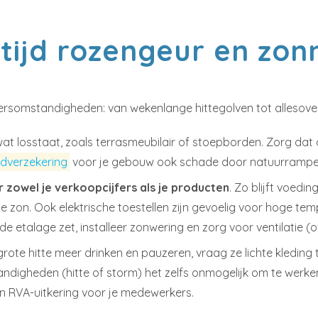
ltijd rozengeur en zon
rsomstandigheden: van wekenlange hittegolven tot allesove
 wat losstaat, zoals terrasmeubilair of stoepborden. Zorg da
dverzekering
voor je gebouw ook schade door natuurrampe
r zowel je verkoopcijfers als je producten
. Zo blijft voed
 de zon. Ook elektrische toestellen zijn gevoelig voor hoge t
e etalage zet, installeer zonwering en zorg voor ventilatie (o
j grote hitte meer drinken en pauzeren, vraag ze lichte kledi
ndigheden (hitte of storm) het zelfs onmogelijk om te werke
een RVA-uitkering voor je medewerkers.