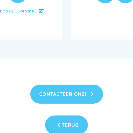
r op KBC website ...
CONTACTEER ONS!
TERUG