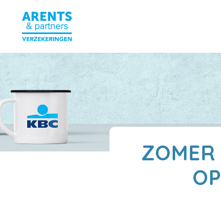
ZOMER 
OP