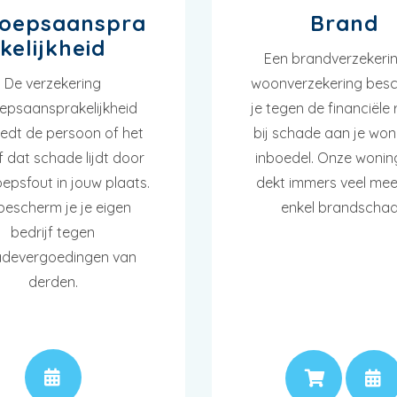
oepsaanspra
Brand
kelijkheid
Een brandverzekerin
De verzekering
woonverzekering bes
epsaansprakelijkheid
je tegen de financiële r
edt de persoon of het
bij schade aan je won
f dat schade lijdt door
inboedel. Onze wonin
oepsfout in jouw plaats.
dekt immers veel mee
bescherm je je eigen
enkel brandscha
bedrijf tegen
devergoedingen van
derden.
AFSPRAAK
PRI