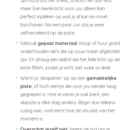
opfriscursus het snelst, al kost het dan wat
meer. Een leerkracht voor jou alleen kan
perfect inpikken op wat jij al kan en moet
bijschaven. Na een paar uur sta je weer
zelfverzekerd op de piste.
Gebruik
gepast materiaal
. Koop of huur goed
onderhouden ski’s die op jouw maat afgesteld
zijn. En draag een skibril die het felle licht op de
piste filtert, zodat je echt ziet waar je skiet.
Warm je ‘skispieren’ op op een
gemakkelijke
piste
, of toch eentje die voor jou eerder laag
gegrepen is. Hoe ervaren je ook bent, een
skipiste is elke dag anders. Begin dus telkens
rustig aan, voel eerst hoe de situatie van het
moment is.
Overschat jezelf niet
. Neem de tijd om je