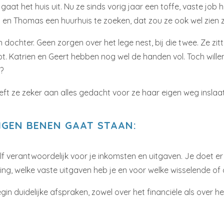
t het huis uit. Nu ze sinds vorig jaar een toffe, vaste job he
n Thomas een huurhuis te zoeken, dat zou ze ook wel zien zi
dochter. Geen zorgen over het lege nest, bij die twee. Ze zi
kot. Katrien en Geert hebben nog wel de handen vol. Toch wil
?
eft ze zeker aan alles gedacht voor ze haar eigen weg inslaa
EIGEN BENEN GAAT STAAN:
f verantwoordelijk voor je inkomsten en uitgaven. Je doet er
ning, welke vaste uitgaven heb je en voor welke wisselende o
 duidelijke afspraken, zowel over het financiële als over h