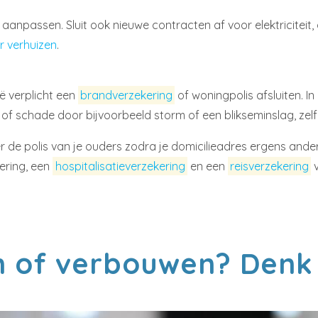
aanpassen. Sluit ook nieuwe contracten af voor elektriciteit, g
r verhuizen
.
ë verplicht een
brandverzekering
of woningpolis afsluiten. In 
 of schade door bijvoorbeeld storm of een blikseminslag, zel
de polis van je ouders zodra je domicilieadres ergens anders i
ering, een
hospitalisatieverzekering
en een
reisverzekering
v
en of verbouwen? Denk