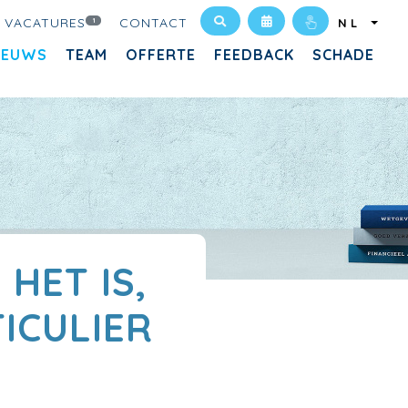
VACATURES
CONTACT
1
NL
IEUWS
TEAM
OFFERTE
FEEDBACK
SCHADE
HET IS,
ICULIER