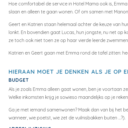
Hoe comfortabel de service in Hotel Mama ook is, Emma gaa
slaan en alleen te gaan wonen. Of om samen met Manon e
Geert en Katrien staan helemaal achter de keuze van hun 
lonkt. En bovendien gaat Lucas, hun jongste, nu net op 
ze toch ook niet toen ze op haar vierde leerde zwemmen
Katrien en Geert gaan met Emma rond de tafel zitten: he
HIERAAN MOET JE DENKEN ALS JE OP 
BUDGET
Als je zoals Emma alleen gaat wonen, ben je voortaan zel
Welke inkomsten krijg je sowieso maandelijks op je reke
Ga je met iemand samenwonen? Maak dan van bij het begin
wanneer, wie poetst, wie zet de vuilnisbakken buiten …?).