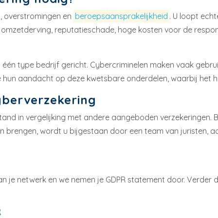
nd, overstromingen en
beroepsaansprakelijkheid
. U loopt ech
it, omzetderving, reputatieschade, hoge kosten voor de respo
chts één type bedrijf gericht. Cybercriminelen maken vaak geb
hun aandacht op deze kwetsbare onderdelen, waarbij het hun 
yberverzekering
stand in vergelijking met andere aangeboden verzekeringen. 
n brengen, wordt u bijgestaan door een team van juristen, ad
n van je netwerk en we nemen je GDPR statement door. Verder d
R