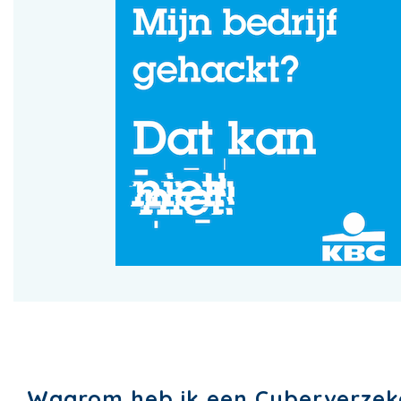
Waarom heb ik een Cyberverzek