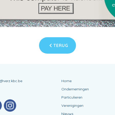
TERUG
s@verz.kbc.be
Home
Ondernemingen
Particulieren
Verenigingen
Nieuws