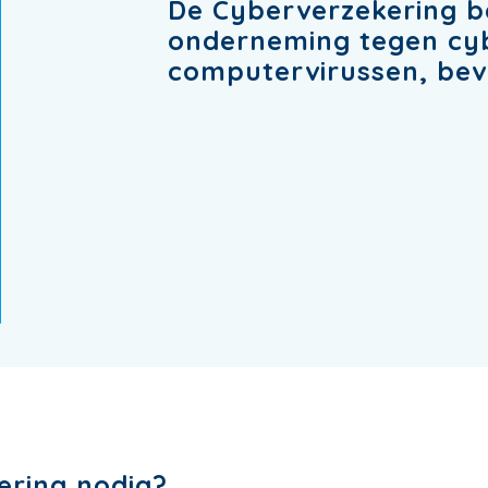
De Cyberverzekering b
onderneming tegen cybe
computervirussen, beve
ering nodig?