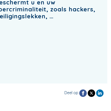
eschermt u en uw
rcriminaliteit, zoals hackers,
iligingslekken, …
Deel op