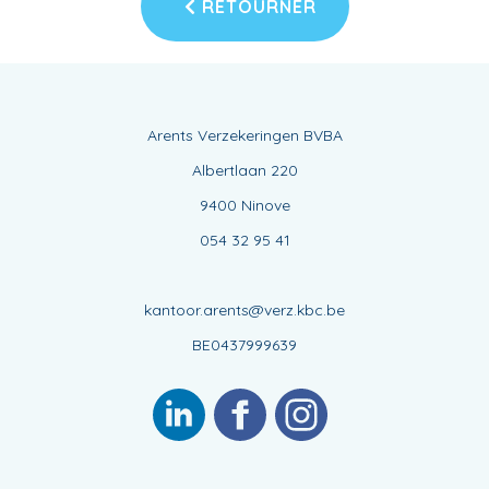
RETOURNER
Arents Verzekeringen BVBA
Albertlaan 220
9400 Ninove
054 32 95 41
kantoor.arents@verz.kbc.be
BE0437999639